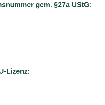
ionsnummer gem. §27a UStG
:
U-Lizenz: